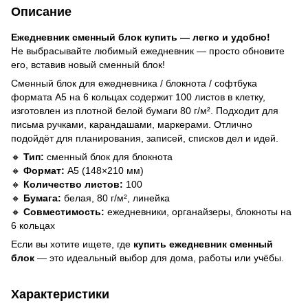
Описание
Ежедневник сменный блок купить — легко и удобно!
Не выбрасывайте любимый ежедневник — просто обновите
его, вставив новый сменный блок!
Сменный блок для ежедневника / блокнота / софтбука
формата A5 на 6 кольцах содержит 100 листов в клетку,
изготовлен из плотной белой бумаги 80 г/м². Подходит для
письма ручками, карандашами, маркерами. Отлично
подойдёт для планирования, записей, списков дел и идей.
🔸
Тип:
сменный блок для блокнота
🔸
Формат:
A5 (148×210 мм)
🔸
Количество листов:
100
🔸
Бумага:
белая, 80 г/м², линейка
🔸
Совместимость:
ежедневники, органайзеры, блокноты на
6 кольцах
Если вы хотите ищете, где
купить
ежедневник сменный
блок
— это идеальный выбор для дома, работы или учёбы.
Характеристики