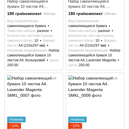
Набор самоклеющейся
Набор самоклеющейся
бумаги 10 листов А4,
бумаги 10 листов А4,
Кольоровий
Lavender Magenta
180 грн/комплект
180 грн/комплект
200 грн
200 грн
Вид бумаги/пленки
Вид бумаги/пленки
самоклеющаяся бумага
самоклеющаяся бумага
Тематика набора
разное
Тематика набора
разное
Количество листов/страниц
Количество листов/страниц
сменного блока
10
Формат
сменного блока
10
Формат
листа
А4 (210х297 мм)
листа
А4 (210х297 мм)
Название модификации
Набор
Название модификации
Набор
самоклеющейся бумаги 10
самоклеющейся бумаги 10
листов А4, Кольоровий
Цена
листов А4, Lavender Magenta
200.00
Цена
200.00
Новинка
Новинка
−10%
−10%