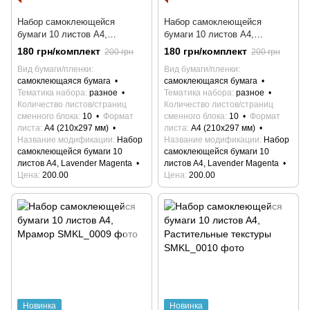
Набор самоклеющейся
Набор самоклеющейся
бумаги 10 листов А4,
бумаги 10 листов А4,
Lavender Magenta
Lavender Magenta
180 грн/комплект
180 грн/комплект
200 грн
200 грн
Вид бумаги/пленки
Вид бумаги/пленки
самоклеющаяся бумага
самоклеющаяся бумага
Тематика набора
разное
Тематика набора
разное
Количество листов/страниц
Количество листов/страниц
сменного блока
10
Формат
сменного блока
10
Формат
листа
А4 (210х297 мм)
листа
А4 (210х297 мм)
Название модификации
Набор
Название модификации
Набор
самоклеющейся бумаги 10
самоклеющейся бумаги 10
листов А4, Lavender Magenta
листов А4, Lavender Magenta
Цена
200.00
Цена
200.00
Новинка
Новинка