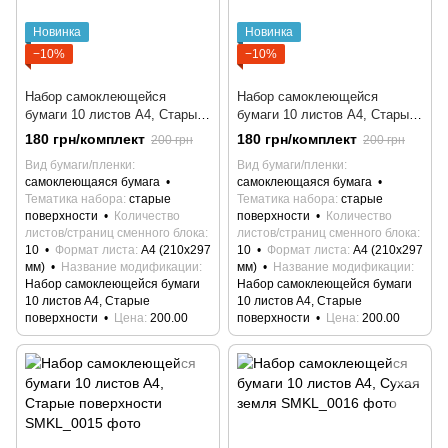
Новинка
Новинка
−10%
−10%
Набор самоклеющейся
Набор самоклеющейся
бумаги 10 листов А4, Старые
бумаги 10 листов А4, Старые
поверхности
поверхности
180 грн/комплект
180 грн/комплект
200 грн
200 грн
Вид бумаги/пленки
Вид бумаги/пленки
самоклеющаяся бумага
самоклеющаяся бумага
Тематика набора
старые
Тематика набора
старые
поверхности
Количество
поверхности
Количество
листов/страниц сменного блока
листов/страниц сменного блока
10
Формат листа
А4 (210х297
10
Формат листа
А4 (210х297
мм)
Название модификации
мм)
Название модификации
Набор самоклеющейся бумаги
Набор самоклеющейся бумаги
10 листов А4, Старые
10 листов А4, Старые
поверхности
Цена
200.00
поверхности
Цена
200.00