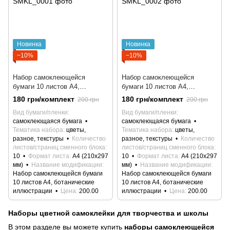
Новинка
Новинка
−10%
−10%
Набор самоклеющейся
Набор самоклеющейся
бумаги 10 листов А4,
бумаги 10 листов А4,
ботанические иллюстрации
ботанические иллюстрации
180 грн/комплект
180 грн/комплект
200 грн
200 грн
Вид бумаги/пленки
Вид бумаги/пленки
самоклеющаяся бумага
самоклеющаяся бумага
Тематика набора
цветы,
Тематика набора
цветы,
разное, текстуры
Количество
разное, текстуры
Количество
листов/страниц сменного блока
листов/страниц сменного блока
10
Формат листа
А4 (210х297
10
Формат листа
А4 (210х297
мм)
Название модификации
мм)
Название модификации
Набор самоклеющейся бумаги
Набор самоклеющейся бумаги
10 листов А4, ботанические
10 листов А4, ботанические
иллюстрации
Цена
200.00
иллюстрации
Цена
200.00
Наборы цветной самоклейки для творчества и школы
В этом разделе вы можете купить
наборы самоклеющейся