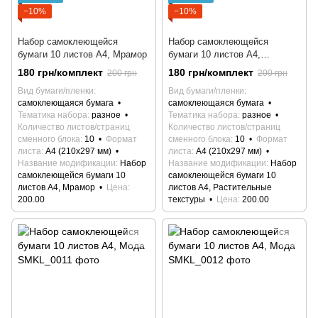
−10%
−10%
Набор самоклеющейся
Набор самоклеющейся
бумаги 10 листов А4, Мрамор
бумаги 10 листов А4,
Растительные текстуры
180 грн/комплект
180 грн/комплект
200 грн
200 грн
Вид бумаги/пленки
Вид бумаги/пленки
самоклеющаяся бумага
самоклеющаяся бумага
Тематика набора
разное
Тематика набора
разное
Количество листов/страниц
Количество листов/страниц
сменного блока
10
Формат
сменного блока
10
Формат
листа
А4 (210х297 мм)
листа
А4 (210х297 мм)
Название модификации
Набор
Название модификации
Набор
самоклеющейся бумаги 10
самоклеющейся бумаги 10
листов А4, Мрамор
Цена
листов А4, Растительные
200.00
текстуры
Цена
200.00