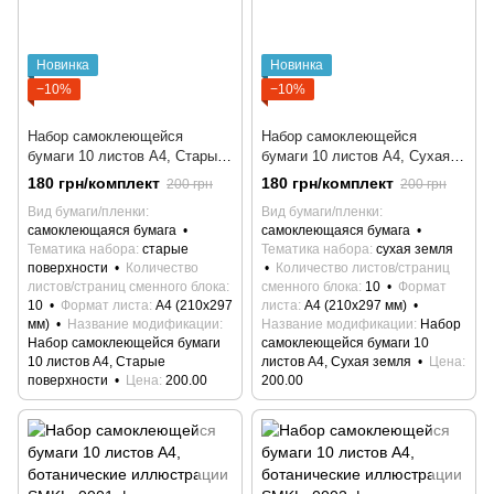
Новинка
Новинка
−10%
−10%
Набор самоклеющейся
Набор самоклеющейся
бумаги 10 листов А4, Старые
бумаги 10 листов А4, Сухая
поверхности
земля
180 грн/комплект
180 грн/комплект
200 грн
200 грн
Вид бумаги/пленки
Вид бумаги/пленки
самоклеющаяся бумага
самоклеющаяся бумага
Тематика набора
старые
Тематика набора
сухая земля
поверхности
Количество
Количество листов/страниц
листов/страниц сменного блока
сменного блока
10
Формат
10
Формат листа
А4 (210х297
листа
А4 (210х297 мм)
мм)
Название модификации
Название модификации
Набор
Набор самоклеющейся бумаги
самоклеющейся бумаги 10
10 листов А4, Старые
листов А4, Сухая земля
Цена
поверхности
Цена
200.00
200.00