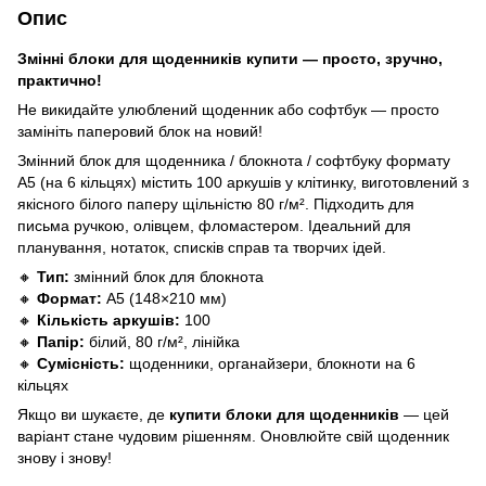
Опис
Змінні блоки для щоденників купити — просто, зручно,
практично!
Не викидайте улюблений щоденник або софтбук — просто
замініть паперовий блок на новий!
Змінний блок для щоденника / блокнота / софтбуку формату
A5 (на 6 кільцях) містить 100 аркушів у клітинку, виготовлений з
якісного білого паперу щільністю 80 г/м². Підходить для
письма ручкою, олівцем, фломастером. Ідеальний для
планування, нотаток, списків справ та творчих ідей.
🔸
Тип:
змінний блок для блокнота
🔸
Формат:
A5 (148×210 мм)
🔸
Кількість аркушів:
100
🔸
Папір:
білий, 80 г/м², лінійка
🔸
Сумісність:
щоденники, органайзери, блокноти на 6
кільцях
Якщо ви шукаєте, де
купити
блоки для щоденників
— цей
варіант стане чудовим рішенням. Оновлюйте свій щоденник
знову і знову!