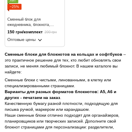
Хит
−25%
Сменный блок для
ежедневника, блокнота,
софтбука, цветочный фон,
150 грн/комплект
200 грн
А5, 100 листов
Оптовые цены
Сменные блоки для блокнотов на кольцах и софтбуков
–
это практичное решение для тех, кто любит обновлять свои
записи, не меняя любимый блокнот. В нашем каталоге вы
найдете:
Сменные блоки с чистыми, линованными, в клетку или
специализированными страницами.
Варианты для разных форматов блокнотов: A5, A6 и
других - печатаем на заказ
.
Качественную бумагу разной плотности, подходящую для
письма ручкой, маркером или карандашом.
Наши сменные блоки отлично подходят для органайзеров,
планировщиков или творческих записей. Дополните свой
блокнот страницами для персонализации: разделители,