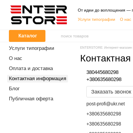
Перейти к основному контенту
От идеи до воплощения — п
Услуги типографии
О нас
Публичная оферта
Каталог
Услуги типографии
ENTERSTORE: Интернет-магазин по
Контактная
О нас
Оплата и доставка
380445680298
Контактная информация
+380635680298
Блог
Заказать звонок
Публичная оферта
post-profi@ukr.net
+380635680298
+380635680298