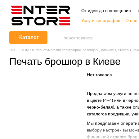
Перейти к основному контенту
От идеи до воплощения — п
Услуги типографии
О нас
Публичная оферта
Каталог
ENTERSTORE: Интернет-магазин полиграфии. Календари, блокноты, стикеры, накл
Печать брошюр в Киеве
Нет товаров
Предлагаем услуги по п
в цвете (4+4) или в черн
черно-белая), а также о
каталогов продукции, уч
Мы предлагаем оперативн
выбору настроек вы може
финишной отделке брош