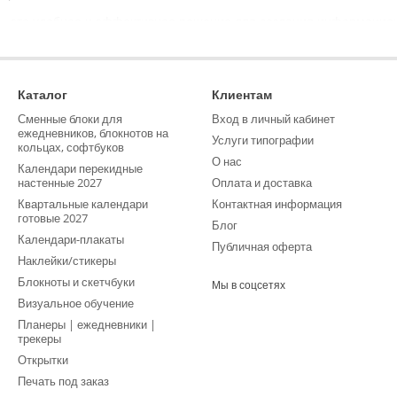
— это удобное и эффективное решение для создания информационн
 предлагаем услуги по цифровой печати брошюр на любой бумаге, 
ая печать брошюр позволяет изготовить тираж в кратчайшие сроки
матах, таких как A5 и A4, а также выбрать необходимые опции для
Каталог
Клиентам
т получить качественный продукт, адаптированный под ваши нужды.
Сменные блоки для
Вход в личный кабинет
ежедневников, блокнотов на
Услуги типографии
кольцах, софтбуков
О нас
Календари перекидные
настенные 2027
Оплата и доставка
Квартальные календари
Контактная информация
готовые 2027
Блог
Календари-плакаты
Публичная оферта
Наклейки/стикеры
Блокноты и скетчбуки
Мы в соцсетях
Визуальное обучение
Планеры | ежедневники |
трекеры
Открытки
Печать под заказ