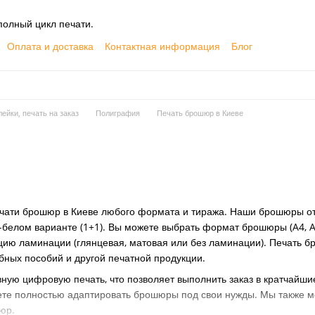
олный цикл печати.
Оплата и доставка
Контактная информация
Блог
ейки, печать на заказ
Полиграфия
Печать брошюр в Киеве
ечати брошюр в Киеве любого формата и тиража. Наши брошюры от
о-белом варианте (1+1). Вы можете выбрать формат брошюры (A4, A5
пцию ламинации (глянцевая, матовая или без ламинации). Печать 
ебных пособий и другой печатной продукции.
ую цифровую печать, что позволяет выполнить заказ в кратчайши
те полностью адаптировать брошюры под свои нужды. Мы также мо
юр.