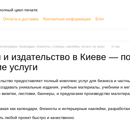
олный цикл печати.
Оплата и доставка
Контактная информация
Блог
лиграфии. Календари, блокноты, стикеры, наклейки, печать на заказ
О нас
 и издательство в Киеве — п
ие услуги
льство предоставляет полный комплекс услуг для бизнеса и частны
создавать уникальные издания, учебные материалы, учебники и м
изитки, листовки, баннеры, и предлагаем производство малотираж
акая как календари, блокноты и интерьерные наклейки, разработан
ть любой проект быстро и качественно.