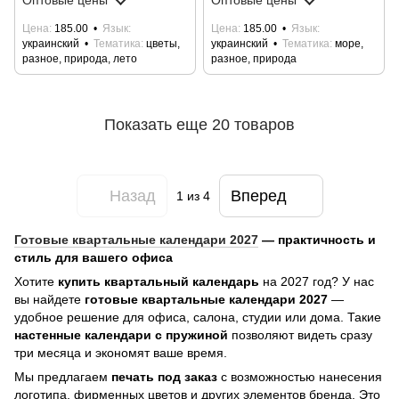
Оптовые цены
Оптовые цены
Цена
185.00
Язык
Цена
185.00
Язык
украинский
Тематика
цветы,
украинский
Тематика
море,
разное, природа, лето
разное, природа
Показать еще 20 товаров
Назад
Вперед
1
из 4
Готовые квартальные календари 2027
— практичность и
стиль для вашего офиса
Хотите
купить квартальный календарь
на 2027 год? У нас
вы найдете
готовые квартальные календари 2027
—
удобное решение для офиса, салона, студии или дома. Такие
настенные календари с пружиной
позволяют видеть сразу
три месяца и экономят ваше время.
Мы предлагаем
печать под заказ
с возможностью нанесения
логотипа, фирменных цветов и других элементов бренда. Это