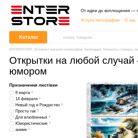
Перейти к основному контенту
От идеи до воплощения — п
Услуги типографии
О нас
Публичная оферта
Каталог
ENTERSTORE: Интернет-магазин полиграфии. Календари, блокноты, стикеры, нак
Открытки на любой случай 
юмором
Призначення листівки
8 марта
4
14 февраля
4
Новый год и Рождество
4
Просто так
5
Для влюбленных
4
Юмористические
3
аниме
3