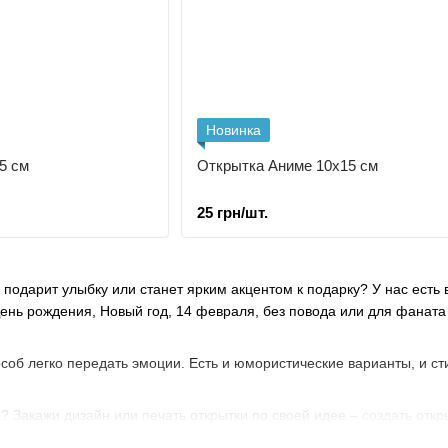
Новинка
5 см
Открытка Аниме 10х15 см
25 грн/шт.
 подарит улыбку или станет ярким акцентом к подарку? У нас есть
День рождения, Новый год, 14 февраля, без повода или для фанат
соб легко передать эмоции. Есть и юмористические варианты, и 
? Закажи дизайн или печать открытки по своей идее –
создать откр