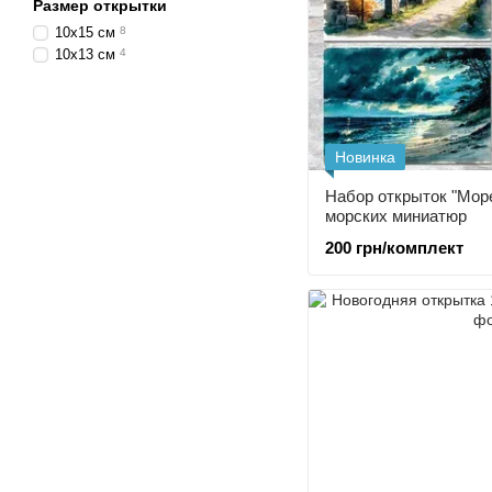
Размер открытки
10х15 см
8
10х13 см
4
Новинка
Набор открыток "Мор
морских миниатюр
200 грн/комплект