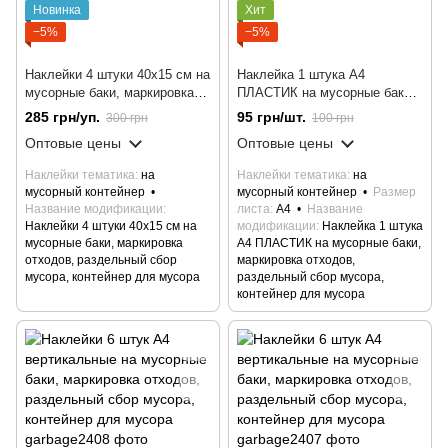
Новинка
Хит
−5%
−5%
Наклейки 4 штуки 40х15 см на
Наклейка 1 штука А4
мусорные баки, маркировка
ПЛАСТИК на мусорные баки,
отходов, раздельный сбор
маркировка отходов,
285 грн/уп.
95 грн/шт.
300 грн
100 грн
мусора, контейнер для
раздельный сбор мусора,
Оптовые цены
Оптовые цены
мусора
контейнер для мусора
Наклейки тематика
на
Наклейки тематика
на
мусорный контейнер
мусорный контейнер
Размер
Название модификации
листа
А4
Название
Наклейки 4 штуки 40х15 см на
модификации
Наклейка 1 штука
мусорные баки, маркировка
А4 ПЛАСТИК на мусорные баки,
отходов, раздельный сбор
маркировка отходов,
мусора, контейнер для мусора
раздельный сбор мусора,
контейнер для мусора