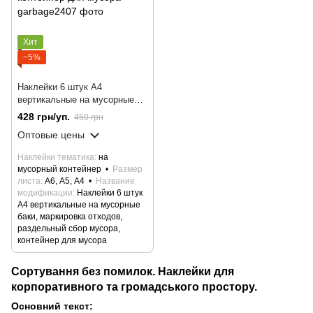
Хит
−5%
Наклейки 6 штук А4
вертикальные на мусорные
баки, маркировка отходов,
428 грн/уп.
450 грн
раздельный сбор мусора,
Оптовые цены
контейнер для мусора
Наклейки тематика
на
мусорный контейнер
Размер
листа
А6, А5, А4
Название
модификации
Наклейки 6 штук
А4 вертикальные на мусорные
баки, маркировка отходов,
раздельный сбор мусора,
контейнер для мусора
Сортування без помилок. Наклейки для
корпоративного та громадського простору.
Основний текст: