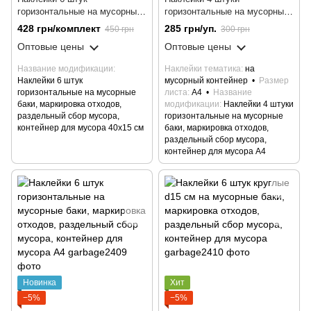
горизонтальные на мусорные
горизонтальные на мусорные
баки, маркировка отходов,
баки, маркировка отходов,
428 грн/комплект
285 грн/уп.
450 грн
300 грн
раздельный сбор мусора,
раздельный сбор мусора,
Оптовые цены
Оптовые цены
контейнер для мусора 40х15
контейнер для мусора А4
см
Название модификации
Наклейки тематика
на
Наклейки 6 штук
мусорный контейнер
Размер
горизонтальные на мусорные
листа
А4
Название
баки, маркировка отходов,
модификации
Наклейки 4 штуки
раздельный сбор мусора,
горизонтальные на мусорные
контейнер для мусора 40х15 см
баки, маркировка отходов,
раздельный сбор мусора,
контейнер для мусора А4
Новинка
Хит
−5%
−5%