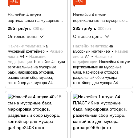
−5%
−5%
Наклейки 4 штуки
Наклейки 4 штуки
вертикальные на мусорные
вертикальные на мусорные
баки, маркировка отходов,
баки, маркировка отходов,
285 грн/уп.
285 грн/уп.
300 грн
300 грн
раздельный сбор мусора,
раздельный сбор мусора,
Оптовые цены
Оптовые цены
контейнер для мусора А4
контейнер для мусора А4
Наклейки тематика
на
Наклейки тематика
на
мусорный контейнер
Размер
мусорный контейнер
Размер
листа
А4
Название
листа
А4
Название
модификации
Наклейки 4 штуки
модификации
Наклейки 4 штуки
вертикальные на мусорные
вертикальные на мусорные
баки, маркировка отходов,
баки, маркировка отходов,
раздельный сбор мусора,
раздельный сбор мусора,
контейнер для мусора А4
контейнер для мусора А4