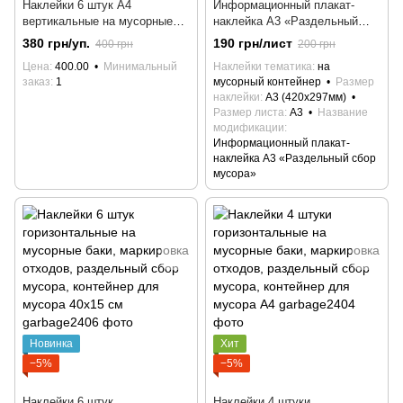
Наклейки 6 штук А4
Информационный плакат-
вертикальные на мусорные
наклейка А3 «Раздельный
баки, маркировка отходов,
сбор мусора»
380 грн/уп.
190 грн/лист
400 грн
200 грн
раздельный сбор мусора,
Цена
400.00
Минимальный
Наклейки тематика
на
контейнер для мусора
заказ
1
мусорный контейнер
Размер
наклейки
А3 (420х297мм)
Размер листа
А3
Название
модификации
Информационный плакат-
наклейка А3 «Раздельный сбор
мусора»
Новинка
Хит
−5%
−5%
Наклейки 6 штук
Наклейки 4 штуки