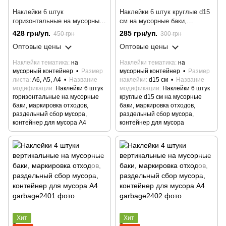
Наклейки 6 штук
Наклейки 6 штук круглые d15
горизонтальные на мусорные
cм на мусорные баки,
баки, маркировка отходов,
маркировка отходов,
428 грн/уп.
285 грн/уп.
450 грн
300 грн
раздельный сбор мусора,
раздельный сбор мусора,
Оптовые цены
Оптовые цены
контейнер для мусора А4
контейнер для мусора
Наклейки тематика
на
Наклейки тематика
на
мусорный контейнер
Размер
мусорный контейнер
Размер
листа
А6, А5, А4
Название
наклейки
d15 см
Название
модификации
Наклейки 6 штук
модификации
Наклейки 6 штук
горизонтальные на мусорные
круглые d15 cм на мусорные
баки, маркировка отходов,
баки, маркировка отходов,
раздельный сбор мусора,
раздельный сбор мусора,
контейнер для мусора А4
контейнер для мусора
Хит
Хит