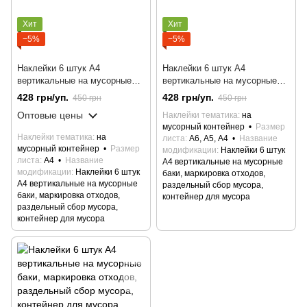
Хит
Хит
−5%
−5%
Наклейки 6 штук А4
Наклейки 6 штук А4
вертикальные на мусорные
вертикальные на мусорные
баки, маркировка отходов,
баки, маркировка отходов,
428 грн/уп.
428 грн/уп.
450 грн
450 грн
раздельный сбор мусора,
раздельный сбор мусора,
Оптовые цены
Наклейки тематика
на
контейнер для мусора
контейнер для мусора
мусорный контейнер
Размер
Наклейки тематика
на
листа
А6, А5, А4
Название
мусорный контейнер
Размер
модификации
Наклейки 6 штук
листа
А4
Название
А4 вертикальные на мусорные
модификации
Наклейки 6 штук
баки, маркировка отходов,
А4 вертикальные на мусорные
раздельный сбор мусора,
баки, маркировка отходов,
контейнер для мусора
раздельный сбор мусора,
контейнер для мусора