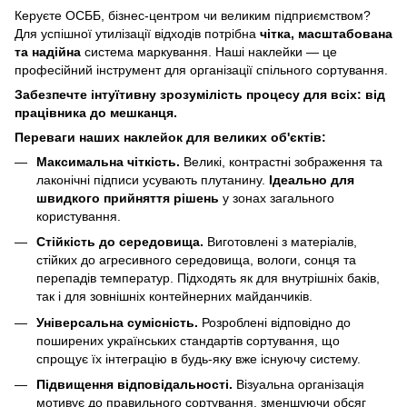
Керуєте ОСББ, бізнес-центром чи великим підприємством?
Для успішної утилізації відходів потрібна
чітка, масштабована
та надійна
система маркування. Наші наклейки — це
професійний інструмент для організації спільного сортування.
Забезпечте інтуїтивну зрозумілість процесу для всіх: від
працівника до мешканця.
Переваги наших наклейок для великих об'єктів:
Максимальна чіткість.
Великі, контрастні зображення та
лаконічні підписи усувають плутанину.
Ідеально для
швидкого прийняття рішень
у зонах загального
користування.
Стійкість до середовища.
Виготовлені з матеріалів,
стійких до агресивного середовища, вологи, сонця та
перепадів температур. Підходять як для внутрішніх баків,
так і для зовнішніх контейнерних майданчиків.
Універсальна сумісність.
Розроблені відповідно до
поширених українських стандартів сортування, що
спрощує їх інтеграцію в будь-яку вже існуючу систему.
Підвищення відповідальності.
Візуальна організація
мотивує до правильного сортування, зменшуючи обсяг