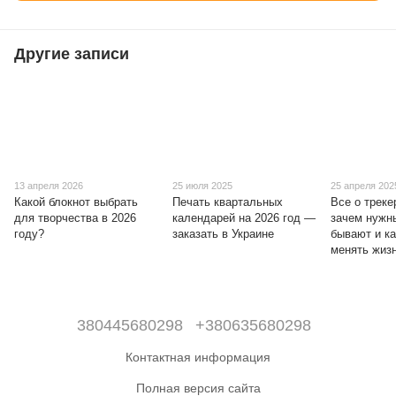
Другие записи
13 апреля 2026
25 июля 2025
25 апреля 202
Какой блокнот выбрать
Печать квартальных
Все о треке
для творчества в 2026
календарей на 2026 год —
зачем нужны
году?
заказать в Украине
бывают и к
менять жиз
380445680298
+380635680298
Контактная информация
Полная версия сайта