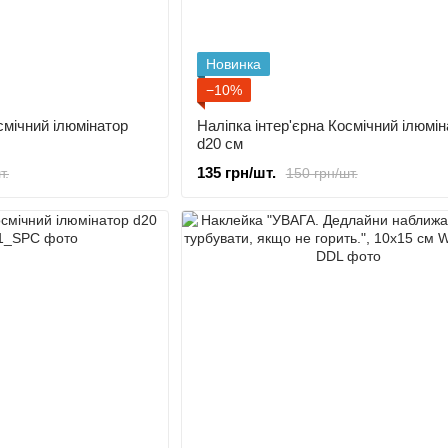
Новинка
−10%
смічний ілюмінатор
Наліпка інтер'єрна Космічний ілюмін
d20 cм
135 грн/шт.
т.
150 грн/шт.