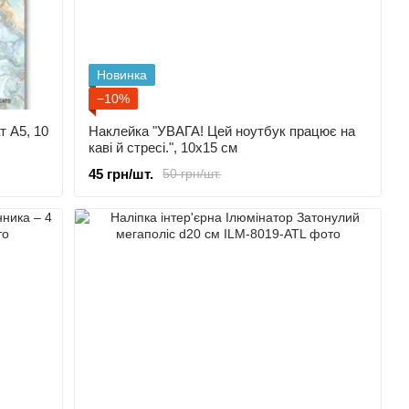
Новинка
−10%
т А5, 10
Наклейка "УВАГА! Цей ноутбук працює на
каві й стресі.", 10х15 см
45 грн/шт.
50 грн/шт.