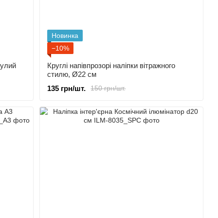
Новинка
−10%
нулий
Круглі напівпрозорі наліпки вітражного
стилю, Ø22 см
135 грн/шт.
150 грн/шт.