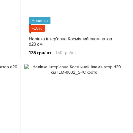
Новинка
−10%
Наліпка інтер'єрна Космічний ілюмінатор
d20 cм
135 грн/шт.
150 грн/шт.