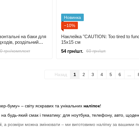
Новинка
−10%
зонтальні на баки для
Наклейка "CAUTION: Too tired to func
дходів, роздільний
15х15 см
р для сміття 40х15 с
54 грн/шт.
0 грн/комплект
60 грн/шт.
Назад
1
2
3
4
5
6
...
ер-буму» – світу яскравих та унікальних
наліпок
!
 на будь-який смак і тематику: для ноутбука, телефону, авто, щоде
і
, а розміри можна змінювати – ми виготовимо наліпку за вашими 