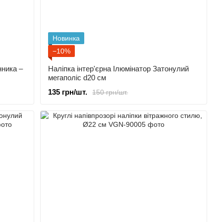
Новинка
−10%
нника –
Наліпка інтер'єрна Ілюмінатор Затонулий
мегаполіс d20 cм
135 грн/шт.
150 грн/шт.