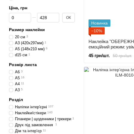
Ціна, грн
Від Ціна, грн
До Ціна, грн
ОК
Новинка
Размер наклейки
−10%
20 см
3
Наклейка "ОБЕРЕЖНО
А3 (420х297мм)
1
емоційний режим: увім
А5 (148х210 мм)
6
d15 см
1
45 грн/шт.
50 грн/шт.
Розмір листа
А6
3
А5
16
А4
11
А3
5
Розділ
Наліпки інтер'єрні
107
Наклейки/стікери
140
Планери | щоденники | трекери
1
Друк під замовлення
1
Дім та інтерʼєр
11