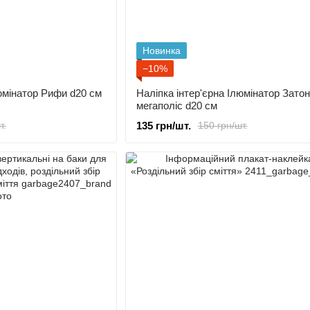
Новинка
−10%
люмінатор Рифи d20 cм
Наліпка інтер'єрна Ілюмінатор Зато
мегаполіс d20 cм
135 грн/шт.
т.
150 грн/шт.