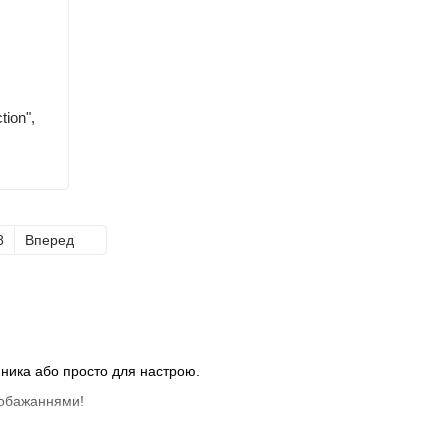
tion",
8
Вперед
нника або просто для настрою.
побажаннями!