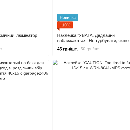
Новинка
−10%
смічний ілюмінатор
Наклейка "УВАГА. Дедлайни
наближаються. Не турбувати, якщо 
горить.", 10х15 см
45 грн/шт.
т.
50 грн/шт.