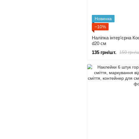
Новинка
−10%
Наліпка інтер'єрна Ко
d20 cм
135 грн/шт.
150 грн/ш