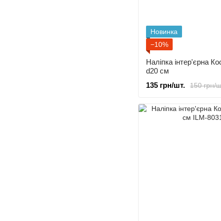
Новинка
−10%
Наліпка інтер'єрна Ко
d20 cм
135 грн/шт.
150 грн/ш