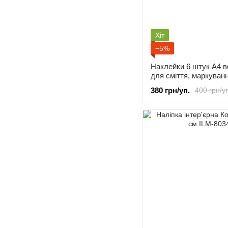
Хіт
−5%
Наклейки 6 штук А4 в
для сміття, маркуванн
роздільний збір смітт
380 грн/уп.
400 грн/у
сміття