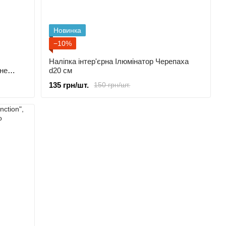
Новинка
−10%
Наліпка інтер'єрна Ілюмінатор Черепаха
не
d20 cм
135 грн/шт.
150 грн/шт.