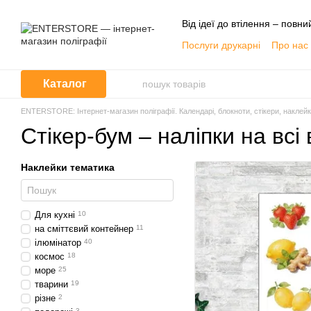
Перейти до основного контенту
Від ідеї до втілення – повни
Послуги друкарні
Про нас
Публічна оферта
Каталог
ENTERSTORE: Інтернет-магазин поліграфії. Календарі, блокноти, стікери, наклей
Стікер-бум – наліпки на всі
Наклейки тематика
Для кухні
10
на сміттєвий контейнер
11
ілюмінатор
40
космос
18
море
25
тварини
19
різне
2
3