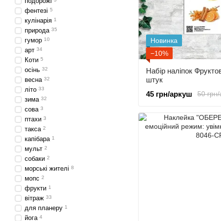
подорожі
фентезі
5
кулінарія
1
природа
35
Новинка
гумор
10
арт
34
−10%
Коти
5
осінь
32
Набір наліпок Фрукто
штук
весна
32
літо
33
45 грн/аркуш
50 грн
зима
32
сова
3
птахи
3
такса
2
капібара
1
мульт
2
cобаки
2
морські жителі
8
мопс
2
фрукти
1
вітраж
33
для планеру
1
йога
4