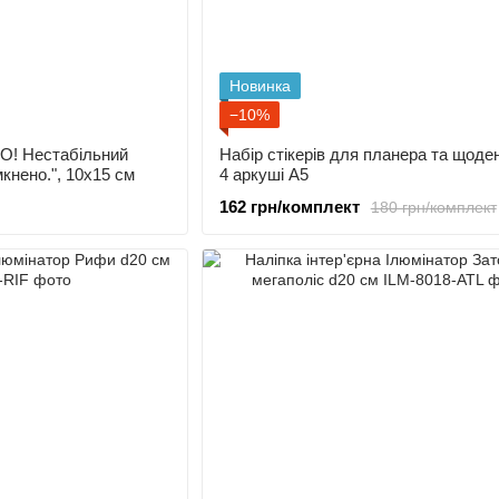
Новинка
−10%
! Нестабільний
Набір стікерів для планера та щоде
кнено.", 10х15 см
4 аркуші A5
162 грн/комплект
180 грн/комплект