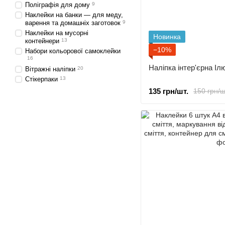
Поліграфія для дому
9
Наклейки на банки — для меду,
варення та домашніх заготовок
9
Наклейки на мусорні
Новинка
контейнери
13
−10%
Набори кольорової самоклейки
16
Наліпка інтер'єрна І
Вітражні наліпки
20
Стікерпаки
13
135 грн/шт.
150 грн/ш