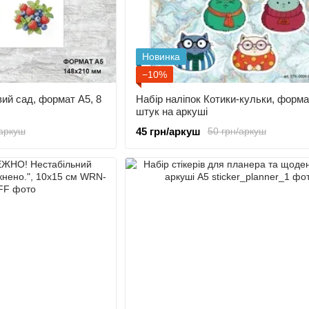
Новинка
−10%
вий сад, формат А5, 8
Набір наліпок Котики-кульки, форма
штук на аркуші
45 грн/аркуш
/аркуш
50 грн/аркуш