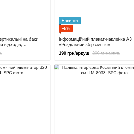
Новинка
−5%
ертикальні на баки
Інформаційний плакат-наклейка А3
я відходів,
«Роздільний збір сміття»
я, контейнер для
190 грн/аркуш
п.
200 грн/аркуш