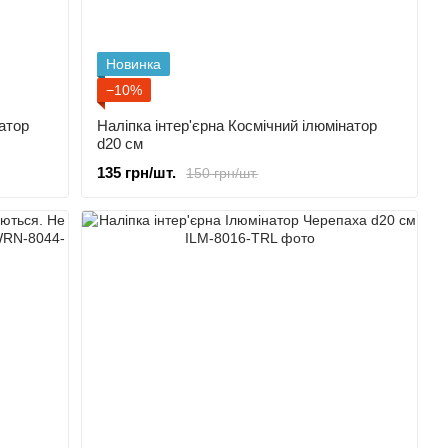
Новинка
−10%
атор
Наліпка інтер'єрна Космічний ілюмінатор
d20 cм
135 грн/шт.
150 грн/шт.