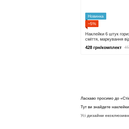
Новинка
−5%
Наклейки 6 штук гори
сміття, маркування ві
збір сміття, контейне
428 грн/комплект
45
Ласкаво просимо до «Стік
Тут ви знайдете наклейки
Усі
дизайни ексклюзивн