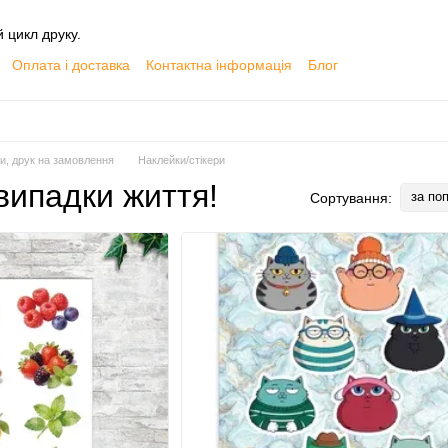
й цикл друку.
Оплата і доставка
Контактна інформація
Блог
ки, друк на замовлення
Наклейки/стікери
 випадки життя!
за по
Сортування: