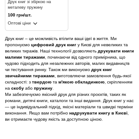
Друк книг зі збіркою на
металеву пружину
100 грн/шт.
Оптові ціни
Друк книг – це можливість втілити ваші ідеї в життя. Ми
пропонуємо
цифровий друк книг
у Києві для невеликих та
великих тиражів. Наші технології дозволяють
друкувати книги
малими тиражами
, починаючи від одного примірника, що
чудово підходить для незалежних авторів, малих видавництв
чи тестування ринку. Також ми виконуємо
друк книг
звичайними тиражами
, виготовляючи замовлення будь-якої
складності: з
твердою
та
м'якою обкладинкою
, скріпленням
на
скобу
або
пружину
.
Ми забезпечуємо якісний друк для різних проєктів, таких як
романи, дитячі книги, каталоги та інші видання. Друк книг у нас
— це індивідуальний підхід, якісні матеріали та швидкі терміни
виконання. Якщо вам потрібно
надрукувати книгу в Києві
,
ви отримаєте чудову якість за доступною ціною.