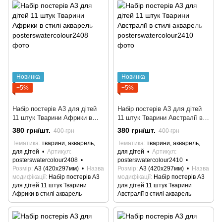
Новинка
Новинка
−5%
−5%
Набір постерів A3 для дітей
Набір постерів A3 для дітей
11 штук Тварини Африки в
11 штук Тварини Австралії в
стилі акварель
стилі акварель
380 грн/шт.
380 грн/шт.
400 грн
400 грн
Тематика
тварини, акварель,
Тематика
тварини, акварель,
для дітей
Артикул
для дітей
Артикул
posterswatercolour2408
posterswatercolour2410
Розмір
А3 (420х297мм)
Назва
Розмір
А3 (420х297мм)
Назва
модифікації
Набір постерів A3
модифікації
Набір постерів A3
для дітей 11 штук Тварини
для дітей 11 штук Тварини
Африки в стилі акварель
Австралії в стилі акварель