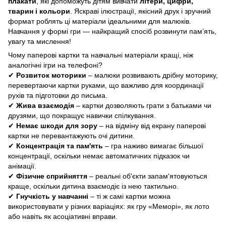
плакати
, які допоможуть дітям вивчати
літери, цифри,
тварин і кольори
. Яскраві ілюстрації, якісний друк і зручний
формат роблять ці матеріали ідеальними для малюків.
Навчання у формі гри — найкращий спосіб розвинути пам’ять,
увагу та мислення!
Чому паперові картки та навчальні матеріали кращі, ніж
аналогічні ігри на телефоні?
✔
Розвиток моторики
– малюки розвивають дрібну моторику,
перевертаючи картки руками, що важливо для координації
рухів та підготовки до письма.
✔
Жива взаємодія
– картки дозволяють грати з батьками чи
друзями, що покращує навички спілкування.
✔
Немає шкоди для зору
– на відміну від екрану паперові
картки не перевантажують очі дитини.
✔
Концентрація та пам'ять
– гра наживо вимагає більшої
концентрації, оскільки немає автоматичних підказок чи
анімації.
✔
Фізичне сприйняття
– реальні об'єкти запам'ятовуються
краще, оскільки дитина взаємодіє із нею тактильно.
✔
Гнучкість у навчанні
– ті ж самі картки можна
використовувати у різних варіаціях: як гру «Меморі», як лото
або навіть як асоціативні вправи.