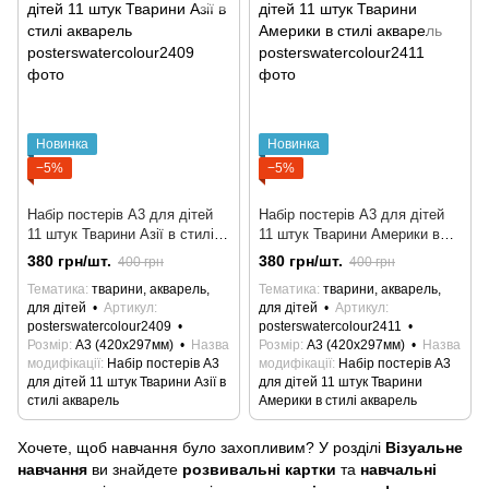
Новинка
Новинка
−5%
−5%
Набір постерів A3 для дітей
Набір постерів A3 для дітей
11 штук Тварини Азії в стилі
11 штук Тварини Америки в
акварель
стилі акварель
380 грн/шт.
380 грн/шт.
400 грн
400 грн
Тематика
тварини, акварель,
Тематика
тварини, акварель,
для дітей
Артикул
для дітей
Артикул
posterswatercolour2409
posterswatercolour2411
Розмір
А3 (420х297мм)
Назва
Розмір
А3 (420х297мм)
Назва
модифікації
Набір постерів A3
модифікації
Набір постерів A3
для дітей 11 штук Тварини Азії в
для дітей 11 штук Тварини
стилі акварель
Америки в стилі акварель
Хочете, щоб навчання було захопливим? У розділі
Візуальне
навчання
ви знайдете
розвивальні картки
та
навчальні