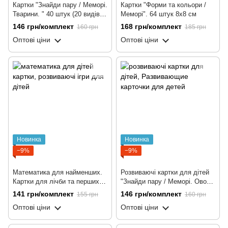
Картки "Знайди пару / Меморі.
Картки "Форми та кольори /
Тварини. " 40 штук (20 видів
Меморі". 64 штук 8х8 см
по 2 пари) 8х8 см
146 грн/комплект
168 грн/комплект
160 грн
185 грн
Оптові ціни
Оптові ціни
Новинка
Новинка
−9%
−9%
Математика для найменших.
Розвиваючі картки для дітей
Картки для лічби та перших
"Знайди пару / Меморі. Овочі
прикладів. 50 штук 8х8 см
та фрукти. " 48 штук (24 пари)
141 грн/комплект
146 грн/комплект
155 грн
160 грн
8х8 см
Оптові ціни
Оптові ціни