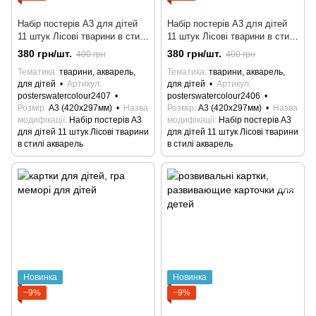
Набір постерів A3 для дітей
Набір постерів A3 для дітей
11 штук Лісові тварини в стилі
11 штук Лісові тварини в стилі
акварель
акварель
380 грн/шт.
380 грн/шт.
400 грн
400 грн
Тематика
тварини, акварель,
Тематика
тварини, акварель,
для дітей
Артикул
для дітей
Артикул
posterswatercolour2407
posterswatercolour2406
Розмір
А3 (420х297мм)
Назва
Розмір
А3 (420х297мм)
Назва
модифікації
Набір постерів A3
модифікації
Набір постерів A3
для дітей 11 штук Лісові тварини
для дітей 11 штук Лісові тварини
в стилі акварель
в стилі акварель
Новинка
Новинка
−9%
−9%