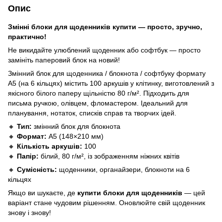
Опис
Змінні блоки для щоденників купити — просто, зручно,
практично!
Не викидайте улюблений щоденник або софтбук — просто
замініть паперовий блок на новий!
Змінний блок для щоденника / блокнота / софтбуку формату
A5 (на 6 кільцях) містить 100 аркушів у клітинку, виготовлений з
якісного білого паперу щільністю 80 г/м². Підходить для
письма ручкою, олівцем, фломастером. Ідеальний для
планування, нотаток, списків справ та творчих ідей.
🔸
Тип:
змінний блок для блокнота
🔸
Формат:
A5 (148×210 мм)
🔸
Кількість аркушів:
100
🔸
Папір:
білий, 80 г/м², із зображенням ніжних квітів
🔸
Сумісність:
щоденники, органайзери, блокноти на 6
кільцях
Якщо ви шукаєте, де
купити
блоки для щоденників
— цей
варіант стане чудовим рішенням. Оновлюйте свій щоденник
знову і знову!