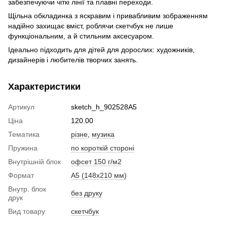
забезпечуючи чіткі лінії та плавні переходи.
Щільна обкладинка з яскравим і привабливим зображенням
надійно захищає вміст, роблячи скетчбук не лише
функціональним, а й стильним аксесуаром.
Ідеально підходить для дітей для дорослих: художників,
дизайнерів і любителів творчих занять.
Характеристики
Артикул
sketch_h_902528A5
Ціна
120.00
Тематика
різне
,
музика
Пружина
по короткій стороні
Внутрішній блок
офсет 150 г/м2
Формат
А5 (148х210 мм)
Внутр. блок
без друку
друк
Вид товару
скетчбук