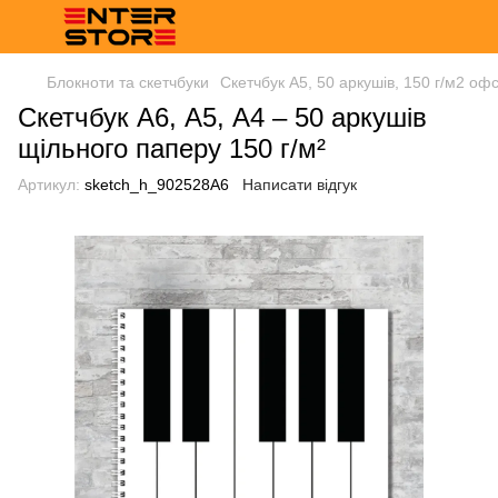
Блокноти та скетчбуки
Скетчбук A5, 50 аркушів, 150 г/м2 оф
Скетчбук А6, А5, А4 – 50 аркушів
щільного паперу 150 г/м²
Артикул:
sketch_h_902528А6
Написати відгук