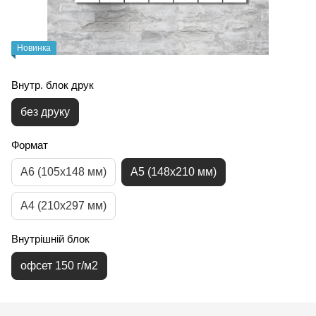
Новинка
Внутр. блок друк
без друку
Формат
А6 (105х148 мм)
А5 (148х210 мм)
А4 (210х297 мм)
Внутрішній блок
офсет 150 г/м2