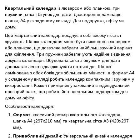
Квартальний календар
із люверсом або планкою, три
пружини, сітка і бігунок для дати. Двостороння ламінація
шапки, А4 у складеному вигляді. Для подарунка, офісу чи
дому.
Цей квартальний календар поєднує в собі високу якість і
зручність. Шапка календаря може бути виконана з люверсом
або планкою, що дозволяє вибрати найбільш зручний варіант
для кріплення. Три пружини забезпечують надійне з’єднання
аркушів календаря. Вбудована сітка з бігунком для дати
допомагає легко відслідковувати поточні дні. Шапка
ламінована з обох боків для збільшення міцності, а формат А4
у складеному вигляді робить календар компактним і зручним у
використанні. Кожен примірник упакований в індивідуальний
прозорий пакет, що робить його ідеальним подарунком для
дому чи офісу.
Особливості календаря:
Формат
: класичний розмір квартального календаря,
шапка А4 (297х210 мм) та квартальна сітка А3 (420х297
мм).
Привабливий дизайн
: Універсальний дизайн календаря