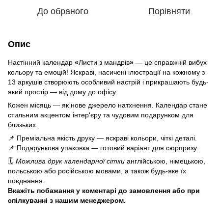
До обраного
Порівняти
Опис
Настінний календар
«
Листи з мандрів
»
— це справжній вибух
кольору та емоцій! Яскраві, насичені ілюстрації на кожному з
13 аркушів створюють особливий настрій і прикрашають будь-
який простір — від дому до офісу.
Кожен місяць — як нове джерело натхнення. Календар стане
стильним акцентом інтер'єру та чудовим подарунком для
близьких.
📌 Преміальна якість друку — яскраві кольори, чіткі деталі.
📌 Подарункова упаковка — готовий варіант для сюрпризу.
🗓️
Можлива друк календарної сітки
англійською, німецькою,
польською або російською мовами, а також будь-яке їх
поєднання.
Вкажіть побажання у коментарі до замовлення або при
спілкуванні з нашим менеджером.