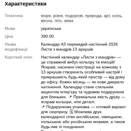
Характеристики
Тематика
море
,
різне
,
подорожі
,
природа
,
арт
,
осінь
,
весна
,
літо
,
зима
Мова
українська
Ціна
390.00
Назва
Календар А3 перекидий настінний 2026
модифікації
Листи з мандрів 13 аркушів
Короткий опис
Настінний календар «Листи з мандрів» —
це справжній вибух кольору та емоцій!
Яскраві, насичені ілюстрації на кожному з
13 аркушів створюють особливий настрій і
прикрашають будь-який простір — від дому
до офісу. Кожен місяць — як нове джерело
натхнення. Календар стане стильним
акцентом інтер'єру та чудовим подарунком
для близьких. 📌 Преміальна якість друку —
яскраві кольори, чіткі деталі.
📌 Подарункова упаковка — готовий варіант
для сюрпризу. 🗓️ Можлива друк
календарної сітки англійською, німецькою,
польською або російською мовами, а також
будь-яке їх поєднання.