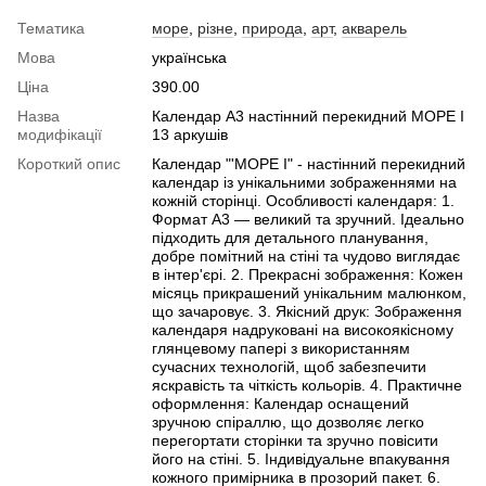
Тематика
море
,
різне
,
природа
,
арт
,
акварель
Мова
українська
Ціна
390.00
Назва
Календар А3 настінний перекидний МОРЕ I
модифікації
13 аркушів
Короткий опис
Календар "'МОРЕ I" - настінний перекидний
календар із унікальними зображеннями на
кожній сторінці. Особливості календаря: 1.
Формат A3 — великий та зручний. Ідеально
підходить для детального планування,
добре помітний на стіні та чудово виглядає
в інтер'єрі. 2. Прекрасні зображення: Кожен
місяць прикрашений унікальним малюнком,
що зачаровує. 3. Якісний друк: Зображення
календаря надруковані на високоякісному
глянцевому папері з використанням
сучасних технологій, щоб забезпечити
яскравість та чіткість кольорів. 4. Практичне
оформлення: Календар оснащений
зручною спіраллю, що дозволяє легко
перегортати сторінки та зручно повісити
його на стіні. 5. Індивідуальне впакування
кожного примірника в прозорий пакет. 6.