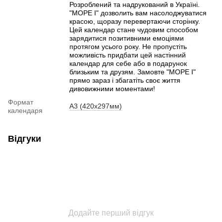
Розроблений та надрукований в Україні.
"МОРЕ I" дозволить вам насолоджуватися
красою, щоразу перевертаючи сторінку.
Цей календар стане чудовим способом
зарядитися позитивними емоціями
протягом усього року. Не пропустіть
можливість придбати цей настінний
календар для себе або в подарунок
близьким та друзям. Замовте "МОРЕ I"
прямо зараз і збагатіть своє життя
дивовижними моментами!
Формат
А3 (420х297мм)
календаря
Відгуки
Додайте перший відгук