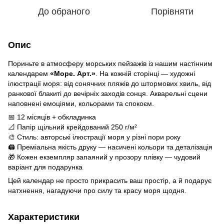
До обраного
Порівняти
Опис
Пориньте в атмосферу морських пейзажів із нашим настінним
календарем
«Море. Арт.»
. На кожній сторінці — художні
ілюстрації моря: від сонячних пляжів до штормових хвиль, від
ранкової блакиті до вечірніх заходів сонця. Акварельні сцени
наповнені емоціями, кольорами та спокоєм.
📅 12 місяців + обкладинка
📐 Папір щільний крейдований 250 г/м²
🎨 Стиль: авторські ілюстрації моря у різні пори року
🖨 Преміальна якість друку — насичені кольори та деталізація
🎁 Кожен екземпляр запаяний у прозору плівку — чудовий
варіант для подарунка
Цей календар не просто прикрасить ваш простір, а й подарує
натхнення, нагадуючи про силу та красу моря щодня.
Характеристики