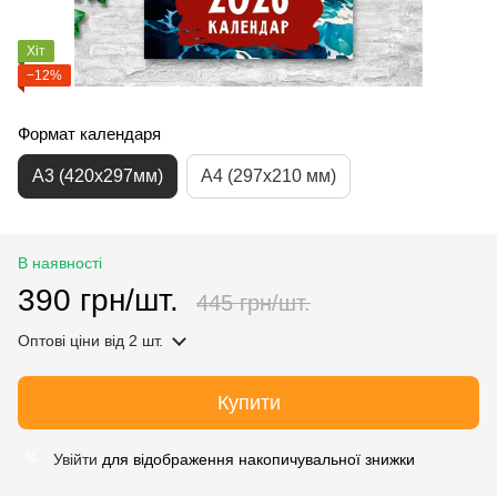
Хіт
−12%
Формат календаря
А3 (420х297мм)
А4 (297х210 мм)
В наявності
390 грн/шт.
445 грн/шт.
Оптові ціни
від 2 шт.
Купити
Увійти
для відображення накопичувальної знижки
%